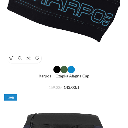
Karpos – Czapka Alagna Cap
143.00
zł
159.00
zł
-30%