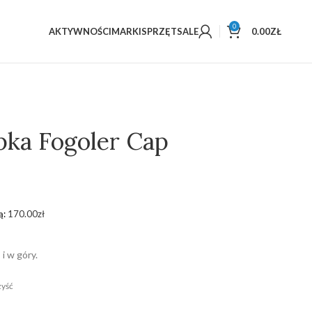
0
AKTYWNOŚCI
MARKI
SPRZĘT
SALE
0.00
ZŁ
pka Fogoler Cap
ą:
170.00
zł
i w góry.
yść