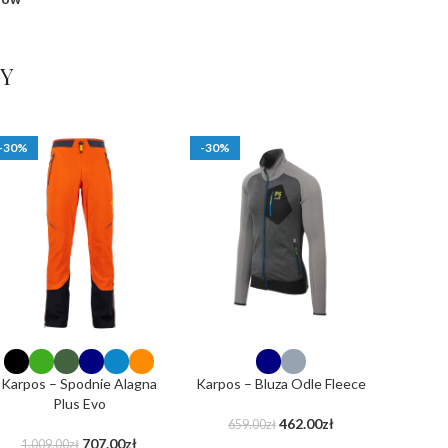
Y
-30%
-30%
Karpos – Spodnie Alagna
Karpos – Bluza Odle Fleece
Plus Evo
462.00
zł
659.00
zł
707.00
zł
1,009.00
zł