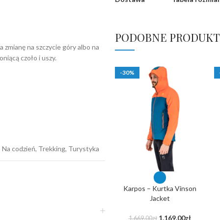
PODOBNE PRODUKT
a zmianę na szczycie góry albo na
iącą czoło i uszy.
-30%
Na codzień, Trekking, Turystyka
Karpos – Kurtka Vinson
Jacket
1,169.00
zł
1,669.00
zł