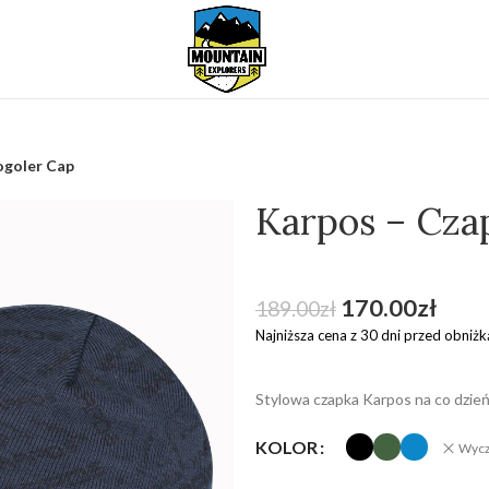
ogoler Cap
Karpos – Cza
170.00
zł
189.00
zł
Najniższa cena z 30 dni przed obniżk
Stylowa czapka Karpos na co dzień 
KOLOR
Wycz