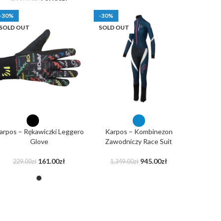
-30%
-30%
SOLD OUT
SOLD OUT
arpos – Rękawiczki Leggero
Karpos – Kombinezon
Glove
Zawodniczy Race Suit
161.00
zł
945.00
zł
229.00
zł
1,349.00
zł