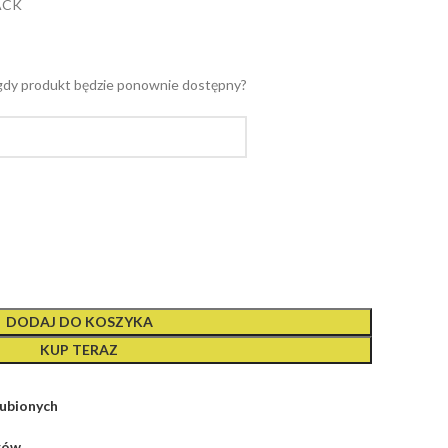
LACK
gdy produkt będzie ponownie dostępny?
DODAJ DO KOSZYKA
KUP TERAZ
lubionych
rów