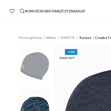
NOWOŚCI
KOBIETA
MĘŻCZYZNA
SKLEP
Strona główna
Marka
KARPOS
Karpos – Czapka F
-10%
SOLD OUT