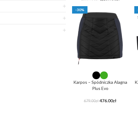
-30%
Karpos – Spódniczka Alagna
K
Plus Evo
476.00
zł
679.00
zł