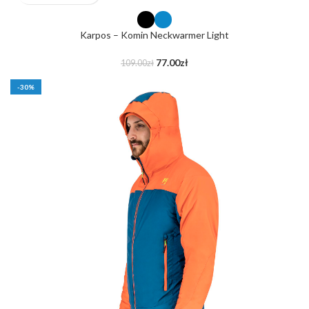
Karpos – Komin Neckwarmer Light
77.00
zł
109.00
zł
-30%