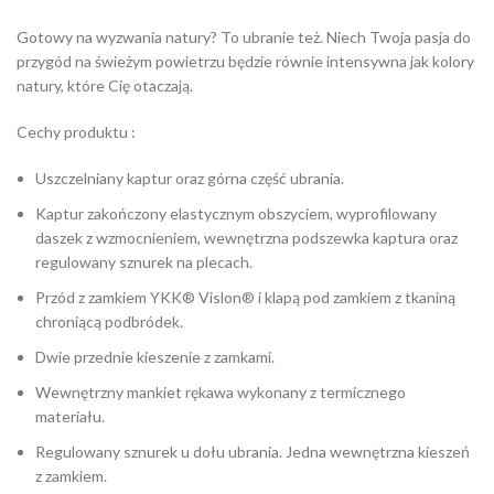
Gotowy na wyzwania natury? To ubranie też. Niech Twoja pasja do
przygód na świeżym powietrzu będzie równie intensywna jak kolory
natury, które Cię otaczają.
Cechy produktu :
Uszczelniany kaptur oraz górna część ubrania.
Kaptur zakończony elastycznym obszyciem, wyprofilowany
daszek z wzmocnieniem, wewnętrzna podszewka kaptura oraz
regulowany sznurek na plecach.
Przód z zamkiem YKK® Vislon® i klapą pod zamkiem z tkaniną
chroniącą podbródek.
Dwie przednie kieszenie z zamkami.
Wewnętrzny mankiet rękawa wykonany z termicznego
materiału.
Regulowany sznurek u dołu ubrania. Jedna wewnętrzna kieszeń
z zamkiem.