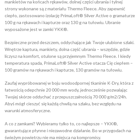
mankietów na końcach rękawów, dolnej części ubrania i tylnej
strony wykonane są z materiału Thermo Fleece. Aby zapewnić
ciepło, zastosowano izolację PrimaLoft® Silver Active o gramaturze
100 g na rękawach i kapturze oraz 130 g na tułowiu. Ubranie
wyposażone jest w zamki YKK®.
Bezpieczne przed deszczem, oddychające jak Twoje ulubione szlaki.
Wnętrze kaptura, mankiety, dolna część ubrania – wszędzie, gdzie
liczysz na komfort, otulone są przyjemnym Thermo Fleece. I kiedy
temperatura spada, PrimaLoft® Silver Active otacza Cię ciepłem –
100 gramów na rękawach i kapturze, 130 gramów na tułowiu.
Zaufaj wypróbowanej w boju wodoodpornej tkaninie K-Dry, która z
łatwością odepchnie 20 000 mm wody, jednocześnie pozwalając
Twojej skórze oddychać z przepuszczalnością 70 000 g/m2/24h.
Abyś mógł cieszyć się każdą chwilą na szlaku, bez względu na
warunki atmosferyczne.
A co z zamkami? Wybieramy tylko to, co najlepsze – YKK®,
gwarantujące płynne i niezawodne działanie. Bo w przygodach na
świeżym powietrzu nie ma miejsca na kompromisy.