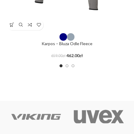
Karpos – Bluza Odle Fleece
462.00
zł
659.00
zł