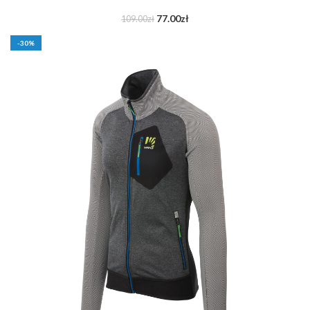
77.00
zł
109.00
zł
-30%