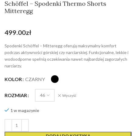
Schöffel – Spodenki Thermo Shorts
Mitteregg
499.00
zł
Spodenki Schöffel – Mitteregg oferują maksymalny komfort
podczas aktywności górskiej czy narciarskiej. Funkcjonalne, lekkie i
wodoodporne spełnią oczekiwania nawet najbardziej zagorzałych
narciarzy.
KOLOR
CZARNY
ROZMIAR
Wyczyść
1 w magazynie
DODAJ DO KOSZYKA