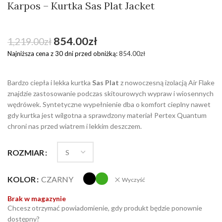
Karpos – Kurtka Sas Plat Jacket
854.00
zł
1,219.00
zł
Najniższa cena z 30 dni przed obniżką:
854.00
zł
Bardzo ciepła i lekka kurtka
Sas Plat
z nowoczesną izolacją Air Flake
znajdzie zastosowanie podczas skitourowych wypraw i wiosennych
wędrówek. Syntetyczne wypełnienie dba o komfort cieplny nawet
gdy kurtka jest wilgotna a sprawdzony materiał Pertex Quantum
chroni nas przed wiatrem i lekkim deszczem.
ROZMIAR
KOLOR
CZARNY
Wyczyść
Brak w magazynie
Chcesz otrzymać powiadomienie, gdy produkt będzie ponownie
dostępny?