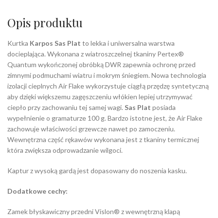
Opis produktu
Kurtka
Karpos Sas Plat
to lekka i uniwersalna warstwa
docieplająca. Wykonana z wiatroszczelnej tkaniny
Pertex®
Quantum
wykończonej obróbką DWR zapewnia ochronę przed
zimnymi podmuchami wiatru i mokrym śniegiem. Nowa technologia
izolacji cieplnych Air Flake wykorzystuje ciągłą przędzę syntetyczną
aby dzięki większemu zagęszczeniu włókien lepiej utrzymywać
ciepło przy zachowaniu tej samej wagi.
Sas Plat
posiada
wypełnienie o gramaturze 100 g. Bardzo istotne jest, że Air Flake
zachowuje właściwości grzewcze nawet po zamoczeniu.
Wewnętrzna część rękawów wykonana jest z tkaniny termicznej
która zwiększa odprowadzanie wilgoci.
Kaptur z wysoką gardą jest dopasowany do noszenia kasku.
Dodatkowe cechy:
Zamek błyskawiczny przedni Vislon® z wewnętrzną klapą