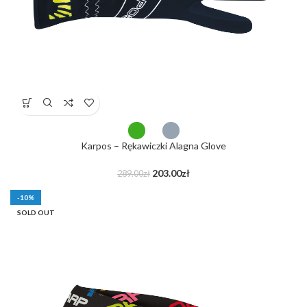
Karpos – Rękawiczki Alagna Glove
203.00
zł
289.00
zł
-10%
SOLD OUT