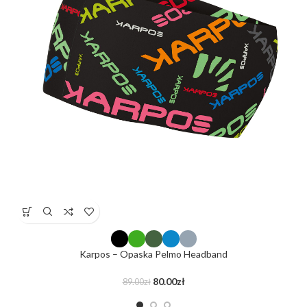
Karpos – Opaska Pelmo Headband
80.00
zł
89.00
zł