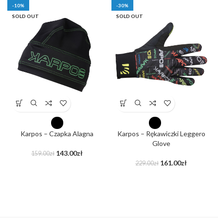
-10%
-30%
SOLD OUT
SOLD OUT
Karpos – Czapka Alagna
Karpos – Rękawiczki Leggero
Glove
143.00
zł
159.00
zł
161.00
zł
229.00
zł