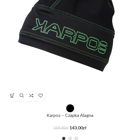
Karpos – Czapka Alagna
143.00
zł
159.00
zł