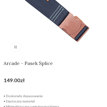
Kliknij aby powiększyć
Arcade – Pasek Splice
149.00
zł
• Doskonałe dopasowanie
• Elastyczny materiał
• Minimalistyczna i regulowana klamra