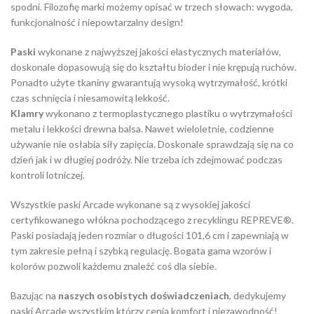
spodni. Filozofię marki możemy opisać w trzech słowach: wygoda,
funkcjonalność i niepowtarzalny design!
Paski
wykonane z najwyższej jakości elastycznych materiałów,
doskonale dopasowują się do kształtu bioder i nie krępują ruchów.
Ponadto użyte tkaniny gwarantują wysoką wytrzymałość, krótki
czas schnięcia i niesamowitą lekkość.
Klamry
wykonano z termoplastycznego plastiku o wytrzymałości
metalu i lekkości drewna balsa. Nawet wieloletnie, codzienne
używanie nie osłabia siły zapięcia. Doskonale sprawdzają się na co
dzień jak i w długiej podróży. Nie trzeba ich zdejmować podczas
kontroli lotniczej.
Wszystkie paski Arcade wykonane są z wysokiej jakości
certyfikowanego włókna pochodzącego z recyklingu REPREVE®.
Paski posiadają jeden rozmiar o długości 101,6 cm i zapewniają w
tym zakresie pełną i szybką regulację. Bogata gama wzorów i
kolorów pozwoli każdemu znaleźć coś dla siebie.
Bazując na
naszych osobistych doświadczeniach
, dedykujemy
paski Arcade wszystkim którzy cenią komfort i niezawodność!