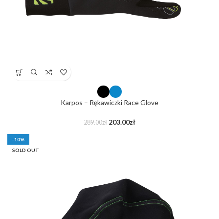
Karpos – Rękawiczki Race Glove
203.00
zł
289.00
zł
-10%
SOLD OUT